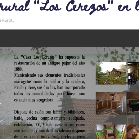
ural “Los Cerezos” en l
a Rural
.