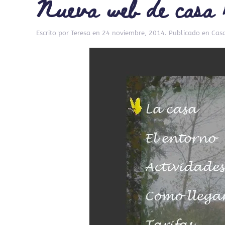
Nueva web de casa r
Escrito por
Teresa
en
24 noviembre, 2014
. Publicado en
Cas