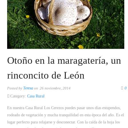
Otoño en la maragatería, un
rinconcito de León
Posted by
Teresa
on 26 noviembre, 2014
0
Category:
Casa Rural
En nuestra Casa Rural Los Cerezos puedes pasar unos días estupendos,
rodeado de vegetación y mucha tranquilidad en esta época del año. Es el
lugar perfecto para relajarse y desconectar. Con la caída de la hoja los