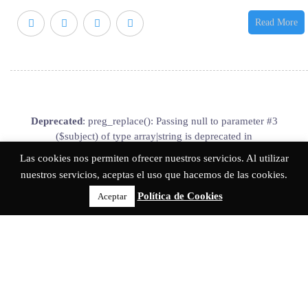
Read More
Deprecated
: preg_replace(): Passing null to parameter #3
($subject) of type array|string is deprecated in
/home/casaruralloscere/public_html/wp-includes/kses.php
on
Las cookies nos permiten ofrecer nuestros servicios. Al utilizar
line
1939
nuestros servicios, aceptas el uso que hacemos de las cookies.
Política de Cookies
Aceptar