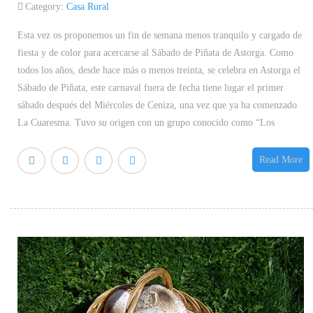
Category:
Casa Rural
Esta vez os proponemos un fin de semana menos tranquilo y cargado de
fiesta y de color para acercarse al Sábado de Piñata de Astorga. Como
todos los años, desde hace más o menos treinta, se celebra en Astorga el
Sábado de Piñata, este carnaval fuera de fecha tiene lugar el primer
sábado después del Miércoles de Ceniza, una vez que ya ha comenzado
La Cuaresma. Tuvo su origen con un grupo conocido como “Los
Read More